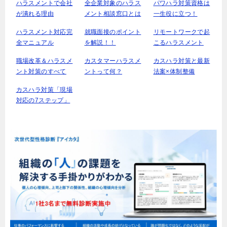
ハラスメントで会社
全企業対象のハラス
パワハラ対策資格は
が潰れる理由
メント相談窓口とは
一生役に立つ！
ハラスメント対応完
就職面接のポイント
リモートワークで起
全マニュアル
を解説！！
こるハラスメント
職場改革＆ハラスメ
カスタマーハラスメ
カスハラ対策と最新
ント対策のすべて
ントって何？
法案×体制整備
カスハラ対策「現場
対応の7ステップ」